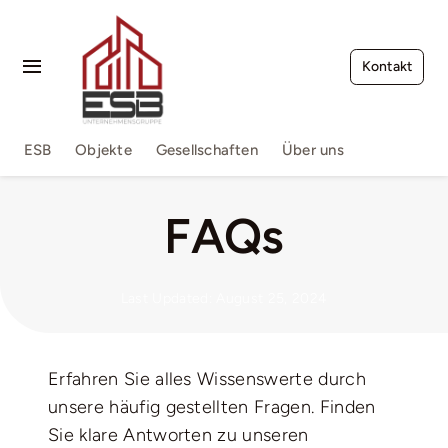
Zum
Inhalt
springen
Kontakt
Toggle
Navigation
Impressum
ESB
Objekte
Gesellschaften
Über uns
Terms of Service
FAQs
FAQs
Kontakt
Last Updated: August 25, 2024
Erfahren Sie alles Wissenswerte durch
unsere häufig gestellten Fragen. Finden
Sie klare Antworten zu unseren