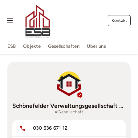
Zum
Inhalt
springen
Kontakt
Toggle
Navigation
Impressum
ESB
Objekte
Gesellschaften
Über uns
Terms of Service
FAQs
Kontakt
Schönefelder Verwaltungsgesellschaft MbH
#Gesellschaft
030 536 671 12