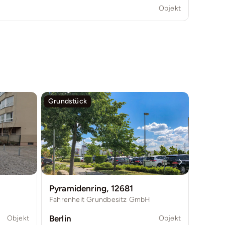
Objekt
Grundstück
Wohng
Pyramidenring, 12681
Horst
Fahrenheit Grundbesitz GmbH
Berlin
Berlin
Objekt
Objekt