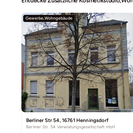
Entdecke Zusätzliche
Kosmetikstudio
,
Woh
Gewerbe,Wohngebäude
Berliner Str 54, 16761 Henningsdorf
Berliner Str. 54 Verwlatungsgesellschaft mbH