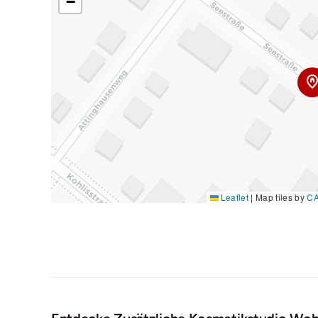
−
Leaflet
|
Map tiles by
C