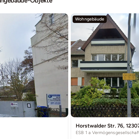
ngebäude
-Objekte
Wohngebäude
Horstwalder Str. 76, 1230
ESB 1 a Vermögensgesellscha